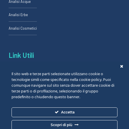
Analisi Acque
Analisi Erbe
Analisi Cosmetici
Link Utili
Il sito web e terze parti selezionate utilizzano cookie o
Richiedi Preventivo
tecnologie simili come specificato nella cookie policy. Puoi
comunque navigare sul sito senza dover accettare cookie di
Certificazioni
terze parti o di profilazione, selezionando il gruppo
predefinito o chiudendo questo banner.
Privacy Policy
Accetta
Cookie Policy
Scopri di più