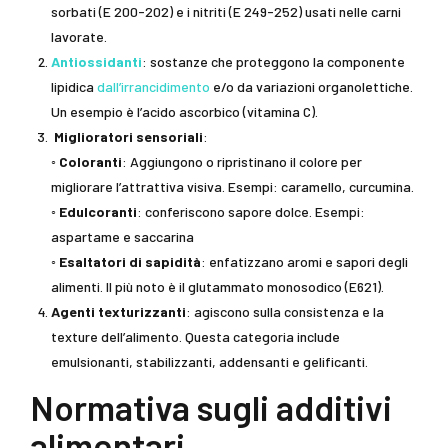
sorbati (E 200-202) e i nitriti (E 249-252) usati nelle carni
lavorate.
Antiossidanti
: sostanze che proteggono la componente
lipidica
dall’irrancidimento
e/o da variazioni organolettiche.
Un esempio è l’acido ascorbico (vitamina C).
Miglioratori sensoriali
:
◦
Coloranti
: Aggiungono o ripristinano il colore per
migliorare l’attrattiva visiva. Esempi: caramello, curcumina.
◦
Edulcoranti
: conferiscono sapore dolce. Esempi:
aspartame e saccarina
◦
Esaltatori di sapidità
: enfatizzano aromi e sapori degli
alimenti. Il più noto è il glutammato monosodico (E621).
Agenti texturizzanti
: agiscono sulla consistenza e la
texture dell’alimento. Questa categoria include
emulsionanti, stabilizzanti, addensanti e gelificanti.
Normativa sugli additivi
alimentari