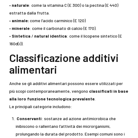
•
naturale
: come la vitamina C (E 300) o la pectina (E 440)
estratta dalla frutta.
•
animale:
come l’acido carminico (E 120)
•
minerale
: come il carbonato di calcio (E 170).
•
Sintetica
/
natural identica
: come il licopene sintetico (E
160d(i)).
Classificazione additivi
alimentari
Anche se gli additivi alimentari possono essere utilizzati per
più scopi contemporaneamente, vengono
classificati in base
alla loro funzione tecnologica prevalente
.
Le principali categorie includono:
Conservanti
: sostanze ad azione antimicrobica che
inibiscono o rallentano l’attività dei microrganismi,
prolungando la durata del prodotto. Esempi comuni sono i